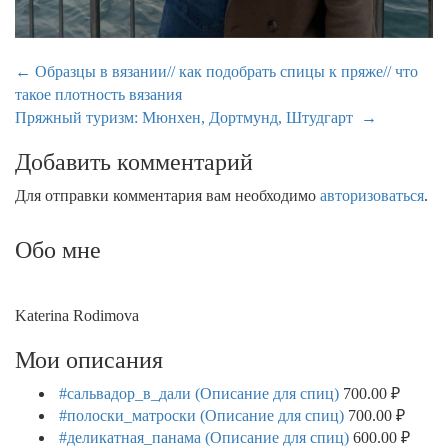
Навигация
←
Образцы в вязании// как подобрать спицы к пряже// что
такое плотность вязания
по
Пряжный туризм: Мюнхен, Дортмунд, Штудгарт
→
записям
Добавить комментарий
Для отправки комментария вам необходимо
авторизоваться
.
Обо мне
Katerina Rodimova
Мои описания
#сальвадор_в_дали (Описание для спиц)
700.00
₽
#полоски_матроски (Описание для спиц)
700.00
₽
#деликатная_панама (Описание для спиц)
600.00
₽