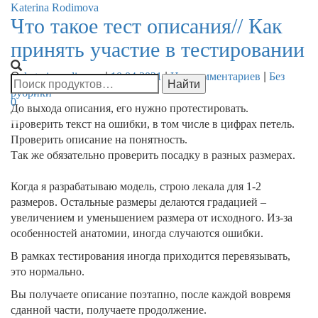
Katerina Rodimova
Что такое тест описания// Как
Переклю
принять участие в тестировании
навигац
От
|
|
|
katerinarodimova
10.04.2021
Нет комментариев
Без
рубрики
0
До выхода описания, его нужно протестировать.
Проверить текст на ошибки, в том числе в цифрах петель.
Проверить описание на понятность.
Так же обязательно проверить посадку в разных размерах.
Когда я разрабатываю модель, строю лекала для 1-2
размеров. Остальные размеры делаются градацией –
увеличением и уменьшением размера от исходного. Из-за
особенностей анатомии, иногда случаются ошибки.
В рамках тестирования иногда приходится перевязывать,
это нормально.
Вы получаете описание поэтапно, после каждой вовремя
сданной части, получаете продолжение.