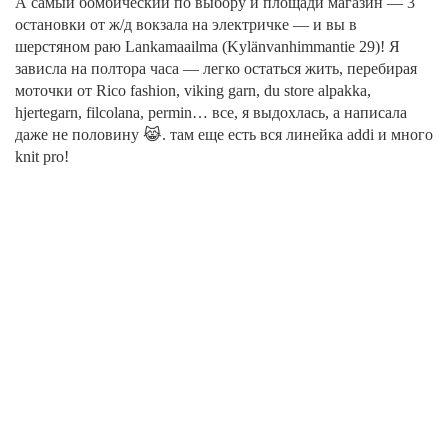
А самый бомбический по выбору и площади магазин — 3
остановки от ж/д вокзала на электричке — и вы в
шерстяном раю Lankamaailma (Kylänvanhimmantie 29)! Я
зависла на полтора часа — легко остаться жить, перебирая
моточки от Rico fashion, viking garn, du store alpakka,
hjertegarn, filcolana, permin… все, я выдохлась, а написала
даже не половину 😹. там еще есть вся линейка addi и много
knit pro!