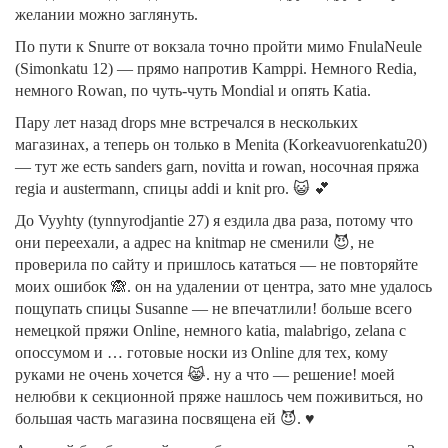
желании можно заглянуть.
По пути к Snurre от вокзала точно пройти мимо FnulaNeule
(Simonkatu 12) — прямо напротив Kamppi. Немного Redia,
немного Rowan, по чуть-чуть Mondial и опять Katia.
Пару лет назад drops мне встречался в нескольких
магазинах, а теперь он только в Menita (Korkeavuorenkatu20)
— тут же есть sanders garn, novitta и rowan, носочная пряжа
regia и austermann, спицы addi и knit pro. 😺 💕
До Vyyhty (tynnyrodjantie 27) я ездила два раза, потому что
они переехали, а адрес на knitmap не сменили 😈, не
проверила по сайту и пришлось кататься — не повторяйте
моих ошибок 🙈. он на удалении от центра, зато мне удалось
пощупать спицы Susanne — не впечатлили! больше всего
немецкой пряжи Online, немного katia, malabrigo, zelana с
опоссумом и … готовые носки из Online для тех, кому
руками не очень хочется 😹. ну а что — решение! моей
нелюбви к секционной пряже нашлось чем поживиться, но
большая часть магазина посвящена ей 😈. ♥️