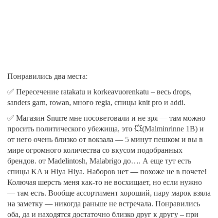
Понравились два места:
✅ Пересечение ratakatu и korkeavuorenkatu – весь drops,
sanders garn, rowan, много regia, спицы knit pro и addi.
✅ Магазин Snurre мне посоветовали и не зря — там можно
просить политического убежища, это 💥(Malminrinne 1B) и
от него очень близко от вокзала — 5 минут пешком и вы в
мире огромного количества со вкусом подобранных
брендов. от Madelintosh, Malabrigo до…. А еще тут есть
спицы KA и Hiya Hiya. Наборов нет — похоже не в почете!
Колючая шерсть меня как-то не восхищает, но если нужно
— там есть. Вообще ассортимент хороший, пару марок взяла
на заметку — никогда раньше не встречала. Понравились
оба, да и находятся достаточно близко друг к другу – при