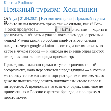
Katerina Rodimova
Пряжный туризм: Хельсинки
Переклю
От
|
|
|
Anya
21.04.2021
Нет комментариев
Пряжный туризм
навигац
Любите ли вы покупать пряжу так же сильно, как я? Все-
таки это совершенно невозможное удовольствие — ходить и
все щупать, выбирать и упаковывать в чемодан огромный
0
мешок! У меня какой-то особый кайф от этого, сперва
находить через google и knitmap.com их, а потом искать по
карте в чужом городе — и никогда не знаешь оправдаются
ожидания или ты полгорода проехала зря.
Приходишь в магазин пряжи и тут совершенно новый
ассортимент, мало пересекается с предыдущим — в России
же почему-то все магазины торгуют одним и тем же, часто
даже не пытаясь предложить покупателям что-то новое и
интересное. А предложить то есть что, одних спиц еще не
привезенных в Россию с десяток брендов, а про пряжу я
просто молчу.