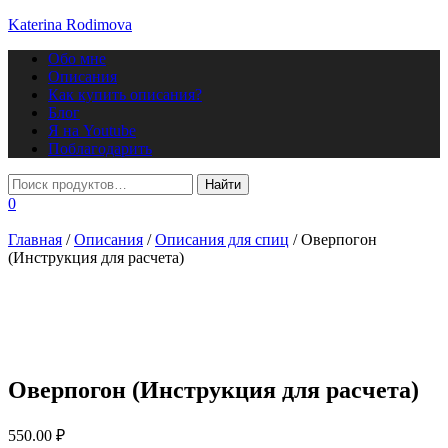
Katerina Rodimova
Переключить
Обо мне
навигацию
Описания
Как купить описания?
Блог
Я на Youtube
Поблагодарить
0
Главная
/
Описания
/
Описания для спиц
/ Оверпогон
(Инструкция для расчета)
Оверпогон (Инструкция для расчета)
550.00
₽