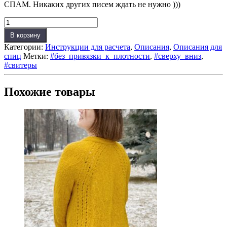
СПАМ. Никаких других писем ждать не нужно )))
Количество
товара
В корзину
Оверпогон
Категории:
Инструкции для расчета
,
Описания
,
Описания для
(Инструкция
спиц
Метки:
#без_привязки_к_плотности
,
#сверху_вниз
,
для
#свитеры
расчета)
Похожие товары