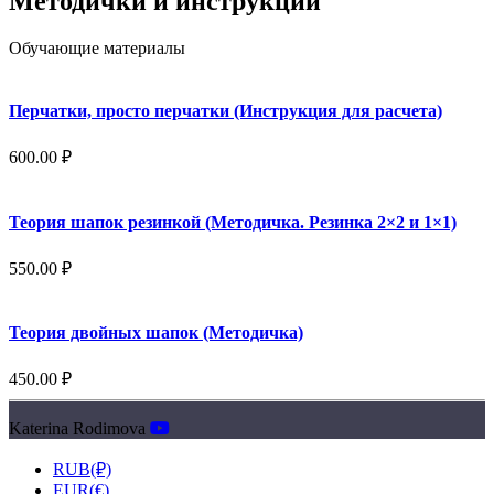
Методички и инструкции
Обучающие материалы
Перчатки, просто перчатки (Инструкция для расчета)
600.00
₽
Теория шапок резинкой (Методичка. Резинка 2×2 и 1×1)
550.00
₽
Теория двойных шапок (Методичка)
450.00
₽
Katerina Rodimova
RUB(₽)
EUR(€)