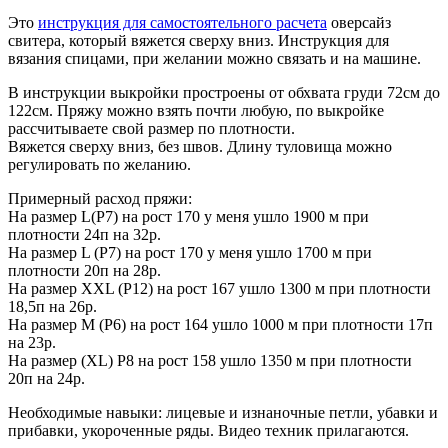
Это
инструкция для самостоятельного расчета
оверсайз
свитера, который вяжется сверху вниз. Инструкция для
вязания спицами, при желании можно связать и на машине.
В инструкции выкройки простроены от обхвата груди 72см до
122см. Пряжу можно взять почти любую, по выкройке
рассчитываете свой размер по плотности.
Вяжется сверху вниз, без швов. Длину туловища можно
регулировать по желанию.
Примерный расход пряжи:
На размер L(Р7) на рост 170 у меня ушло 1900 м при
плотности 24п на 32р.
На размер L (P7) на рост 170 у меня ушло 1700 м при
плотности 20п на 28р.
На размер XXL (Р12) на рост 167 ушло 1300 м при плотности
18,5п на 26р.
На размер M (Р6) на рост 164 ушло 1000 м при плотности 17п
на 23р.
На размер (XL) Р8 на рост 158 ушло 1350 м при плотности
20п на 24р.
Необходимые навыки: лицевые и изнаночные петли, убавки и
прибавки, укороченные ряды. Видео техник прилагаются.