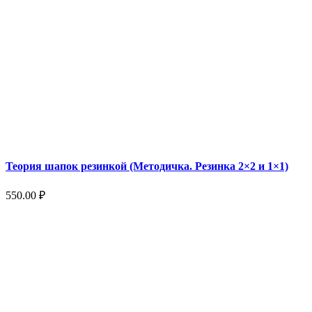
Теория шапок резинкой (Методичка. Резинка 2×2 и 1×1)
550.00
₽