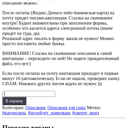
описанию можно.
После оплаты (Яндекс.Деньги либо банковская карта) на
почту придет письмо-квитанция. Ссылка на скачивание
внутри! Будьте внимательны при заполнении формы,
особенно что касается адреса электронной почты (иначе
придет не туда, да).
Реальный адрес писать в форму заказа не нужно! Можно
просто поставить любые буквы.
ВНИМАНИЕ! Ссылка на скачивание описания в самой
квитанции – переходите по ней! Не ищите прикрепленный
файл, его нет:)
Если после оплаты на почту квитанция приходит в первые
минут 10 (автоматически). Если не нашли, проверьте папку
СПАМ. Никаких других писем ждать не нужно )))
Количество
товара
В корзину
Японский
Категории:
Описания
,
Описания для спиц
Метки:
мотив
#кардиганы
,
#подойдет_новичкам
,
#сверху_вниз
(Описание
для
спиц)
Похожие товары