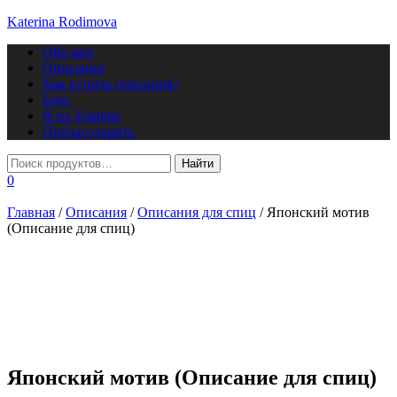
Katerina Rodimova
Переключить
Обо мне
навигацию
Описания
Как купить описания?
Блог
Я на Youtube
Поблагодарить
0
Главная
/
Описания
/
Описания для спиц
/ Японский мотив
(Описание для спиц)
Японский мотив (Описание для спиц)