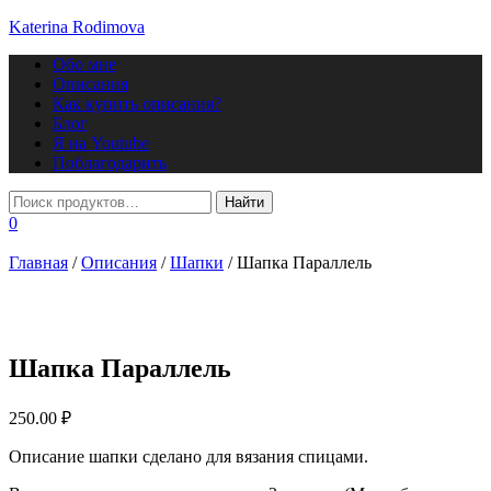
Katerina Rodimova
Переключить
Обо мне
навигацию
Описания
Как купить описания?
Блог
Я на Youtube
Поблагодарить
0
Главная
/
Описания
/
Шапки
/ Шапка Параллель
Шапка Параллель
250.00
₽
Описание шапки сделано для вязания спицами.