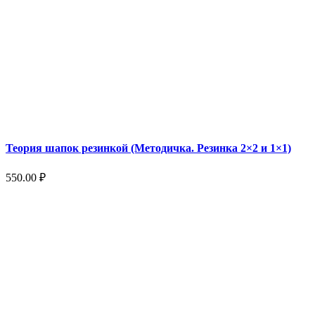
Теория шапок резинкой (Методичка. Резинка 2×2 и 1×1)
550.00
₽