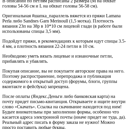
В описании по петлям расписаны 2 размера (M на обхват
головы 54-56 см и L на обхват головы 56-58 см).
Оригинальная #шапка_параллель вяжется из пряжи Lamana
Perla либо Sandnes Garn Merinoull (1,5 мотка). Плотность
вязания 23п на 38р в 10*10 см лицевой глади (в работе были
использованы спицы 3,5 мм).
Подойдут пряжи, в рекомендациях к которым идут спицы 3.5-
4 мм, а плотность вязания 22-24 петли в 10 см.
Необходимо уметь вязать лицевые и изнаночные петли,
прибавлять и убавлять.
Покупая описание, вы не покупаете авторские права на него.
Поэтому распространение, перепродажа и публикация
содержимого в открытый доступ (форумы, блоги, группы
вконтакте и фейсбука) запрещена.
После оплаты (Яндекс.Деньги либо банковская карта) на
почту придет письмо-квитанция. Открываете и ищите внутри
слово «Скачать». Ссылка на скачивание находится под ним!
Будьте внимательны при заполнении формы, особенно что
касается адреса электронной почты (иначе придет не туда, да).
Реальный адрес писать в форму заказа не нужно! Можно
просто поставить любые буквы.