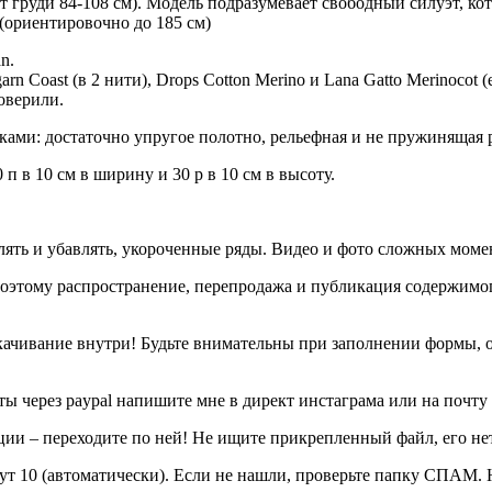
 груди 84-108 см). Модель подразумевает свободный силуэт, ко
м (ориентировочно до 185 см)
n.
 garn Coast (в 2 нити), Drops Cotton Merino и Lana Gatto Merinocot
оверили.
ками: достаточно упругое полотно, рельефная и не пружинящая 
п в 10 см в ширину и 30 р в 10 см в высоту.
лять и убавлять, укороченные ряды. Видео и фото сложных моме
 Поэтому распространение, перепродажа и публикация содержимо
качивание внутри! Будьте внимательны при заполнении формы, о
ы через paypal напишите мне в директ инстаграма или на почту
 – переходите по ней! Не ищите прикрепленный файл, его нет
ут 10 (автоматически). Если не нашли, проверьте папку СПАМ. 