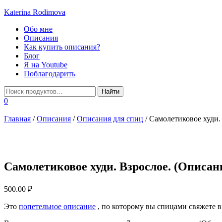
Katerina Rodimova
Переключить
Обо мне
навигацию
Описания
Как купить описания?
Блог
Я на Youtube
Поблагодарить
0
Главная
/
Описания
/
Описания для спиц
/ Самолетиковое худи.
Самолетиковое худи. Взрослое. (Описан
500.00
₽
Это
попетельное описание
, по которому вы спицами свяжете в