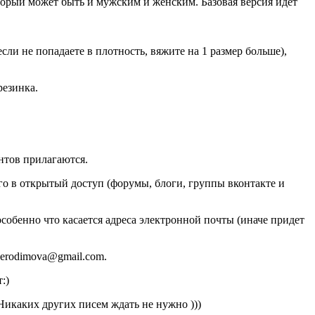
торый может быть и мужским и женским. Базовая версия идет
 (если не попадаете в плотность, вяжите на 1 размер больше),
резинка.
нтов прилагаются.
го в открытый доступ (форумы, блоги, группы вконтакте и
собенно что касается адреса электронной почты (иначе придет
 erodimova@gmail.com.
:)
Никаких других писем ждать не нужно )))