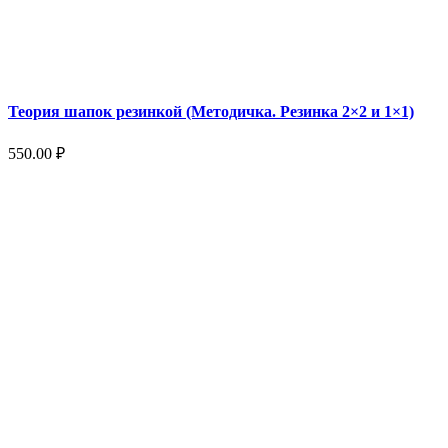
Теория шапок резинкой (Методичка. Резинка 2×2 и 1×1)
550.00
₽