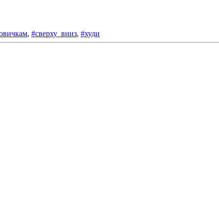
овичкам
,
#сверху_вниз
,
#худи