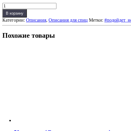
Количество
товара
В корзину
Самолетиковое
Категории:
Описания
,
Описания для спиц
Метки:
#подойдет_н
худи.
Взрослое.
(Описание
Похожие товары
для
спиц)