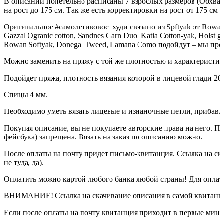
В описании попетельно расписаны 7 взрослых размеров (Обхват
на рост до 175 см. Так же есть корректировки на рост от 175 с
Оригинальное #самолетиковое_худи связано из Spftyak от Rowa
Gazzal Ogranic cotton, Sandnes Garn Duo, Katia Cotton-yak, Holst
Rowan Softyak, Donegal Tweed, Lamana Como подойдут – мы пр
Можно заменить на пряжу с той же плотностью и характеристи
Подойдет пряжа, плотность вязания которой в лицевой глади 20 
Спицы 4 мм.
Необходимо уметь вязать лицевые и изнаночные петли, прибав
Покупая описание, вы не покупаете авторские права на него.
фейсбука) запрещена. Вязать на заказ по описанию можно.
После оплаты на почту придет письмо-квитанция. Ссылка на с
не туда, да).
Оплатить можно картой любого банка любой страны! Для оплат
ВНИМАНИЕ! Ссылка на скачивание описания в самой квитанции
Если после оплаты на почту квитанция приходит в первые мин