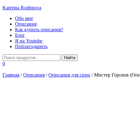
Katerina Rodimova
Переключить
Обо мне
навигацию
Описания
Как купить описания?
Блог
Я на Youtube
Поблагодарить
0
Главная
/
Описания
/
Описания для спиц
/ Мистер Горохов (Опи