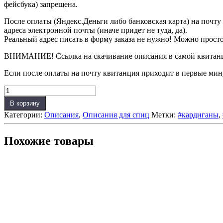
фейсбука) запрещена.
После оплаты (Яндекс.Деньги либо банковская карта) на почту
адреса электронной почты (иначе придет не туда, да).
Реальный адрес писать в форму заказа не нужно! Можно прост
ВНИМАНИЕ! Ссылка на скачивание описания в самой квитанции
Если после оплаты на почту квитанция приходит в первые мин
Количество
товара
В корзину
Мистер
Категории:
Описания
,
Описания для спиц
Метки:
#кардиганы
,
Горохов
(Описание
для
Похожие товары
спиц)