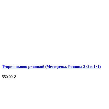
Теория шапок резинкой (Методичка. Резинка 2×2 и 1×1)
550.00
₽