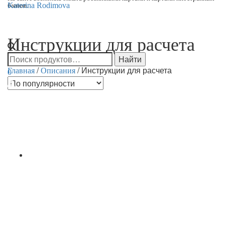
Katerina Rodimova
Переклю
Инструкции для расчета
навигац
/
/ Инструкции для расчета
Главная
Описания
0